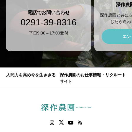
深作農
電話でお問い合わせ
深作農園と共に
0291-39-8316
じたら迷わ
平日9:00～17:00受付
エン
人間力を高め今を生ききる 深作農園のお仕事情報・リクルート
サイト