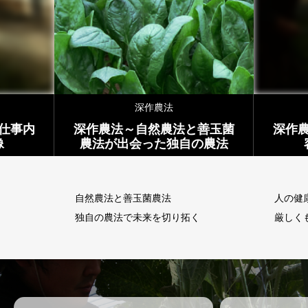
深作農法
仕事内
深作農法～自然農法と善玉菌
深作
像
農法が出会った独自の農法
自然農法と善玉菌農法
人の健
独自の農法で未来を切り拓く
厳しく