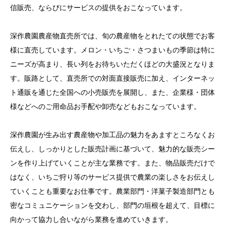
信販売、ならびにサービスの提供をおこなっています。
深作農園農産物直売所では、旬の農産物をとれたての状態でお客
様に直売しています。メロン・いちご・さつまいもの季節は特に
ニーズが高まり、長い列をお待ちいただくほどの大盛況となりま
す。販路として、直売所での対面直接販売に加え、インターネッ
ト通販を通じた全国への小売販売を展開し、また、企業様・団体
様などへのご用命品お手配や卸売などもおこなっています。
深作農園が生み出す農産物や加工品の魅力をあますところなくお
伝えし、しっかりとした販売計画に基づいて、魅力的な販売シー
ンを作り上げていくことが主な業務です。また、物品販売だけで
はなく、いちご狩り等のサービス提供で農業の楽しさをお伝えし
ていくことも重要なお仕事です。農業部門・洋菓子製造部門とも
密なコミュニケーションを交わし、部門の垣根を超えて、目標に
向かって協力し合いながら業務を進めていきます。